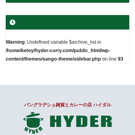
Warning
: Undefined variable $archive_list in
/home/ketoy/hyder-curry.com/public_html/wp-
content/themes/sango-theme/sidebar.php
on line
93
バングラデシュ雑貨とカレーの店 ハイダル